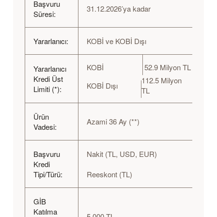
Başvuru
31.12.2026’ya kadar
Süresi:
Yararlanıcı:
KOBİ ve KOBİ Dışı
KOBİ
52.9 Milyon TL
Yararlanıcı
Kredi Üst
112.5 Milyon
KOBİ Dışı
Limiti (*):
TL
Ürün
Azami 36 Ay (**)
Vadesi:
Başvuru
Nakit (TL, USD, EUR)
Kredi
Tipi/Türü:
Reeskont (TL)
GİB
Katılma
5.000 TL